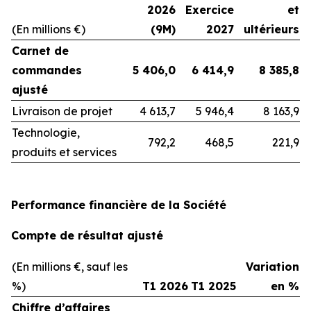
2026
Exercice
et
(En millions €)
(9M)
2027
ultérieurs
Carnet de
commandes
5 406,0
6 414,9
8 385,8
ajusté
Livraison de projet
4 613,7
5 946,4
8 163,9
Technologie,
792,2
468,5
221,9
produits et services
Performance financière de la Société
Compte de résultat ajusté
(En millions €, sauf les
Variation
%)
T1 2026
T1 2025
en %
Chiffre d’affaires