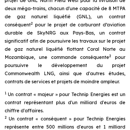
projet de GNL North Field West pour la livraison de
deux méga-trains, chacun d'une capacité de 8 MTPA
de gaz naturel liquéfié (GNL), un contrat
2
conséquent
pour le projet de carburant d’aviation
durable de SkyNRG aux Pays-Bas, un contrat
significatif afin de poursuivre les travaux sur le projet
de gaz naturel liquéfié flottant Coral Norte au
2
Mozambique, une commande conséquente
pour
poursuivre le développement du projet
Commonwealth LNG, ainsi que d'autres études,
contrats de services et projets de moindre ampleur.
1
Un
contrat
«
majeur
» pour Technip Energies est un
contrat
représentant
plus d'un milliard
d'euros
de
chiffre d'affaires.
2
Un
contrat
«
conséquent
» pour Technip Energies
représente
entre 500
millions
d'euros
et 1 milliard