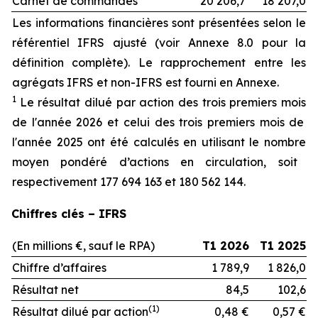
Carnet de commandes
20 206,7
18 207,0
Les informations financières sont présentées selon le
référentiel IFRS ajusté (voir Annexe 8.0 pour la
définition complète). Le rapprochement entre les
agrégats IFRS et non-IFRS est fourni en Annexe.
1
Le
résultat
dilué
par action des trois premiers
mois
de
l'année
2026 et
celui
des trois premiers
mois
de
l'année
2025
ont
été
calculés
en
utilisant
le
nombre
moyen
pondéré
d’actions
en
circulation, soit
respectivement
177 694 163 et 180 562 144.
Chiffres clés – IFRS
(En millions €, sauf le RPA)
T1 2026
T1 2025
Chiffre d’affaires
1 789,9
1 826,0
Résultat net
84,5
102,6
(
1)
Résultat dilué par action
0,48 €
0,57 €