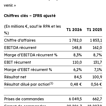
venir. »
Chiffres clés – IFRS ajusté
(En millions €, sauf le RPA et les
T1 2026
T1 2025
%)
Chiffre d’affaires
1 782,0
1 853,1
EBITDA récurrent
148,8
162,0
Marge d’EBITDA récurrent %
8,3%
8,7%
EBIT récurrent
110,0
131,7
Marge d’EBIT récurrent %
6,2%
7,1%
Résultat net
84,5
100,9
(
1)
Résultat dilué par action
0,48 €
0,56 €
Prises de commandes
6 049,5
662,7