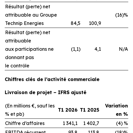
Résultat (perte) net
attribuable au Groupe
(16)%
Technip Energies
84,5
100,9
Résultat (perte) net
attribuable
aux participations ne
(1,1)
4,1
N/A
donnant pas
le contrôle
Chiffres clés de l’activité commerciale
Livraison de projet – IFRS ajusté
(En millions €, sauf les
Variation
T1 2026
T1 2025
% et pb)
en %
Chiffre d’affaires
1 341,1
1 402,7
(4) %
EBITDA récurrent
93,8
113,8
(18)%