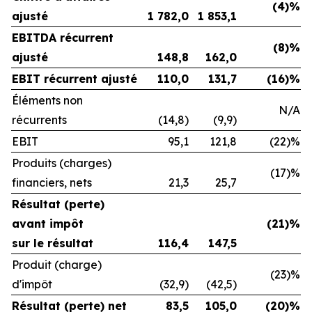
(4)%
ajusté
1 782,0
1 853,1
EBITDA récurrent
(8)%
ajusté
148,8
162,0
EBIT récurrent ajusté
110,0
131,7
(16)%
Éléments non
N/A
récurrents
(14,8)
(9,9)
EBIT
95,1
121,8
(22)%
Produits (charges)
(17)%
financiers, nets
21,3
25,7
Résultat (perte)
avant impôt
(21)%
sur le résultat
116,4
147,5
Produit (charge)
(23)%
d'impôt
(32,9)
(42,5)
Résultat (perte) net
83,5
105,0
(20)%