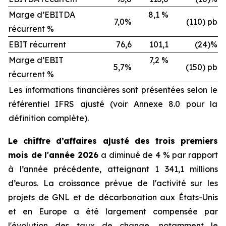
Marge d’EBITDA
8,1 %
7,0%
(110) pb
récurrent %
EBIT récurrent
76,6
101,1
(24)%
Marge d’EBIT
7,2 %
5,7%
(150) pb
récurrent %
Les informations financières sont présentées selon le
référentiel IFRS ajusté (voir Annexe 8.0 pour la
définition complète).
Le chiffre d’affaires ajusté des trois premiers
mois de l'année 2026
a diminué de 4 % par rapport
à l’année précédente, atteignant 1 341,1 millions
d’euros. La croissance prévue de l'activité sur les
projets de GNL et de décarbonation aux États-Unis
et en Europe a été largement compensée par
l'évolution des taux de change, notamment le