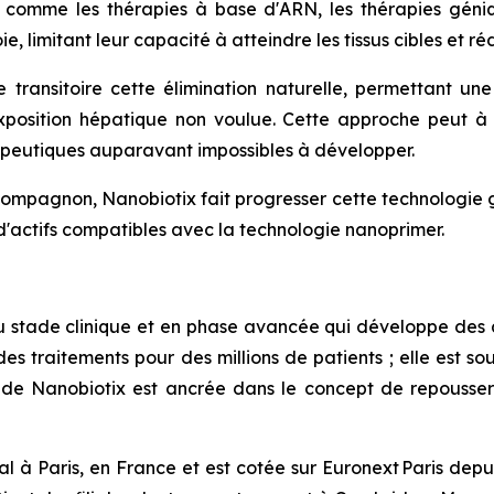
 comme les thérapies à base d'ARN, les thérapies géni
e, limitant leur capacité à atteindre les tissus cibles et ré
ransitoire cette élimination naturelle, permettant une
 exposition hépatique non voulue. Cette approche peut à
apeutiques auparavant impossibles à développer.
pagnon, Nanobiotix fait progresser cette technologie gr
 d'actifs compatibles avec la technologie nanoprimer.
u stade clinique et en phase avancée qui développe des
des traitements pour des millions de patients ; elle est 
 de Nanobiotix est ancrée dans le concept de repousser l
al à Paris, en France et est cotée sur Euronext Paris dep