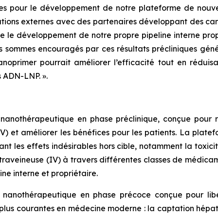
es pour le développement de notre plateforme de nouvel
rations externes avec des partenaires développant des ca
que le développement de notre propre pipeline interne pro
s sommes encouragés par ces résultats précliniques génér
noprimer pourrait améliorer l’efficacité tout en réduisan
s ADN-LNP. ».
nanothérapeutique en phase préclinique, conçue pour r
IV) et améliorer les bénéfices pour les patients. La plat
nt les effets indésirables hors cible, notamment la toxici
ntraveineuse (IV) à travers différentes classes de médic
ne interne et propriétaire.
 nanothérapeutique en phase précoce conçue pour libér
les plus courantes en médecine moderne : la captation hépa