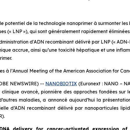
le potentiel de la technologie nanoprimer à surmonter les 
ues (« LNP »), qui sont généralement rapidement éliminées 
administration d'ADN recombinant délivré par LNP (« ADN-
mique accrue, ainsi qu’une toxicité hépatique et une infl
rimer.
s à l’
Annual Meeting of the American Association for Ca
GLOBE NEWSWIRE) --
NANOBIOTIX
(Euronext : NANO – NAS
inique avancé, pionnière des approches fondées sur les 
d’autres maladies, a annoncé aujourd’hui la présentati
elle d’ADN recombinant délivré par nanoparticules lipi
).
DNA delivery for cancer-activated expression o