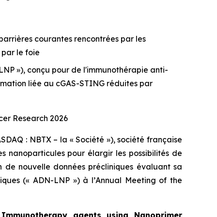
barrières courantes rencontrées par les
par le foie
LNP »), conçu pour de l'immunothérapie anti-
ammation liée au cGAS-STING réduites par
ncer Research
2026
DAQ : NBTX – la « Société »), société française
nanoparticules pour élargir les possibilités de
on de nouvelle données précliniques évaluant sa
diques (« ADN-LNP ») à l’
Annual Meeting of the
f Immunotherapy agents using Nanoprimer