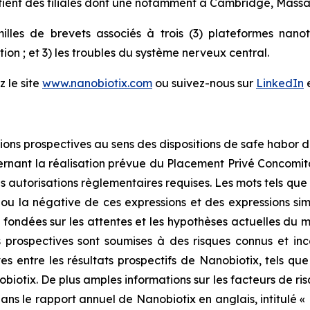
ent des filiales dont une notamment à Cambridge, Massac
illes de brevets associés à trois (3) plateformes nan
bution ; et 3) les troubles du système nerveux central.
z le site
www.nanobiotix.com
ou suivez-nous sur
LinkedIn
ns prospectives au sens des dispositions de safe habor du 
nant la réalisation prévue du Placement Privé Concomitan
utorisations règlementaires requises. Les mots tels que « s’a
 » ou la négative de ces expressions et des expressions sim
t fondées sur les attentes et les hypothèses actuelles du 
 prospectives sont soumises à des risques connus et inco
ves entre les résultats prospectifs de Nanobiotix, tels que
biotix. De plus amples informations sur les facteurs de ris
ans le rapport annuel de Nanobiotix en anglais, intitulé 