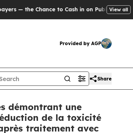
hance to Cash in on Publicly Owned oil
Five Que
View all
Provided by AGP
Share
es démontrant une
éduction de la toxicité
après traitement avec