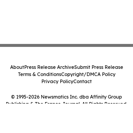
About
Press Release Archive
Submit Press Release
Terms & Conditions
Copyright/DMCA Policy
Privacy Policy
Contact
© 1995-2026 Newsmatics Inc. dba Affinity Group
Publishing & The France Journal. All Rights Reserved.
Cookie Settings / Your Privacy Choices